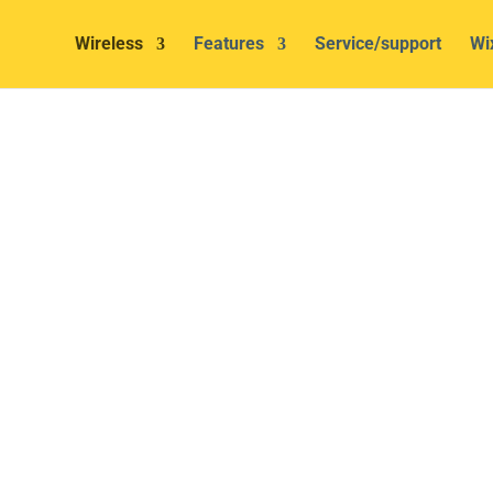
Wireless
Features
Service/support
Wi
oint to Point Wi-
valgt produkter med stor omhu, som har en høj teknologisk