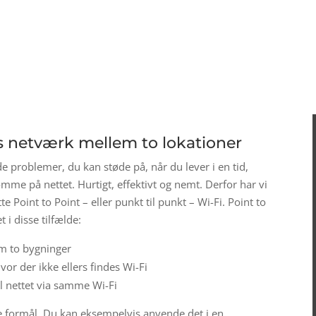
øs netværk mellem to lokationer
de problemer, du kan støde på, når du lever i en tid,
mme på nettet. Hurtigt, effektivt og nemt. Derfor har vi
te Point to Point – eller punkt til punkt – Wi-Fi. Point to
 i disse tilfælde:
em to bygninger
vor der ikke ellers findes Wi-Fi
il nettet via samme Wi-Fi
ke formål. Du kan eksempelvis anvende det i en